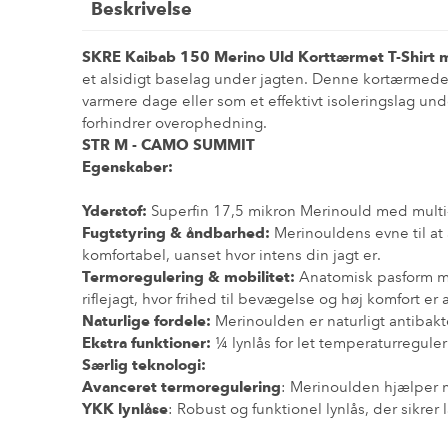
Beskrivelse
SKRE Kaibab 150 Merino Uld Korttærmet T-Shirt m
et alsidigt baselag under jagten. Denne kortærmede t
varmere dage eller som et effektivt isoleringslag un
forhindrer overophedning.
STR M - CAMO SUMMIT
Egenskaber:
Yderstof:
Superfin 17,5 mikron Merinould med multi-
Fugtstyring & åndbarhed:
Merinouldens evne til at a
komfortabel, uanset hvor intens din jagt er.
Termoregulering & mobilitet:
Anatomisk pasform med
riflejagt, hvor frihed til bevægelse og høj komfort er
Naturlige fordele:
Merinoulden er naturligt antibakte
Ekstra funktioner:
¼ lynlås for let temperaturregule
Særlig teknologi:
Avanceret termoregulering
: Merinoulden hjælper m
YKK lynlåse
: Robust og funktionel lynlås, der sikre