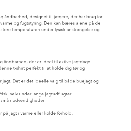
og åndbarhed, designet til jægere, der har brug for
ra varme og fugtstyring. Den kan bæres alene på de
justere temperaturen under fysisk anstrengelse og
åndbarhed, der er ideel til aktive jagtdage.
enne t-shirt perfekt til at holde dig tør og
agt. Det er det ideelle valg til både buejagt og
risk, selv under lange jagtudflugter.
 af små nødvendigheder.
å jagt i varme eller kolde forhold.