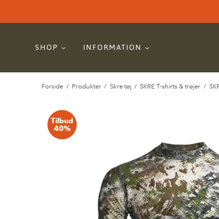
SHOP
INFORMATION
Forside
/
Produkter
/
Skre tøj
/
SKRE T-shirts & trøjer
/
SKR
Tilbud
40%