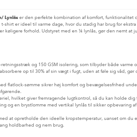
/ Lynlås
er den perfekte kombination af komfort, funktionalitet 
-shirt er ideel til varme dage, hvor du stadig har brug for ekst
der køligere forhold. Udstyret med en ¼ lynlås, gør den nemt at 
retningsstræk og 150 GSM isolering, som tilbyder både varme og 
bsorbere op til 30% af sin vægt i fugt, uden at føle sig våd, gør d
 flatlock-sømme sikrer høj komfort og bevægelsesfrihed under j
 afgørende.
riel, hvilket giver fremragende lugtkontrol, så du kan holde dig f
ring og en brystlomme med vertikal lynlås til sikker opbevaring
ed at opretholde den ideelle kropstemperatur, uanset om du er p
r lang holdbarhed og nem brug.