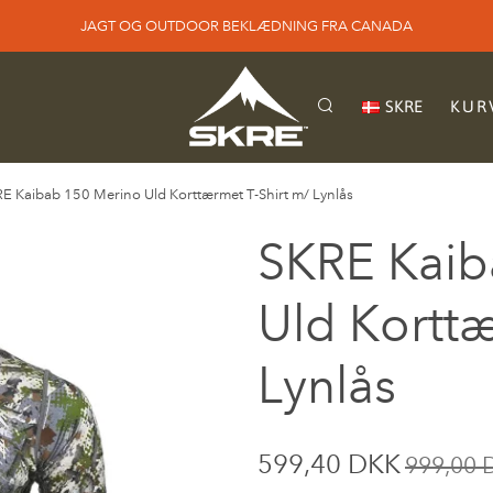
JAGT OG OUTDOOR BEKLÆDNING FRA CANADA
SKRE
KURV
E Kaibab 150 Merino Uld Korttærmet T-Shirt m/ Lynlås
SKRE Kaib
Uld Korttæ
Lynlås
599,40 DKK
999,00 