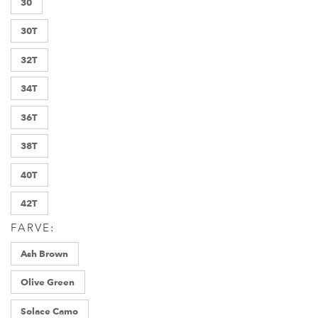
30
30T
32T
34T
36T
38T
40T
42T
FARVE:
Ash Brown
Olive Green
Solace Camo