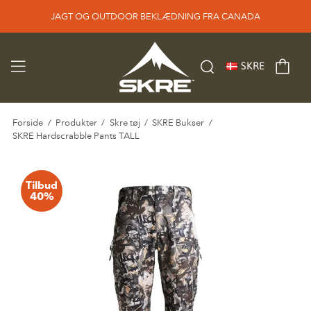
JAGT OG OUTDOOR BEKLÆDNING FRA CANADA
SKRE
Forside
/
Produkter
/
Skre tøj
/
SKRE Bukser
/
SKRE Hardscrabble Pants TALL
Tilbud
40%