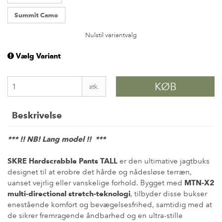
Summit Camo
Nulstil variantvalg
Vælg Variant
KØB
stk.
Beskrivelse
*** !! NB! Lang model !! ***
SKRE Hardscrabble Pants TALL
er den ultimative jagtbuks
designet til at erobre det hårde og nådesløse terræn,
uanset vejrlig eller vanskelige forhold. Bygget med
MTN-X2
multi-directional stretch-teknologi
, tilbyder disse bukser
enestående komfort og bevægelsesfrihed, samtidig med at
de sikrer fremragende åndbarhed og en ultra-stille