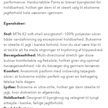
performance. Hardscrabble Pants er blevet bjergtestet for
holdbarhed, hvilket gør dem til et ideelt valg til ekstreme
jagtforhold hele sæsonen igennem.
Egenskaber:
Stof:
MTN-X2 soft-shell ansigtsstof i 100% polyester sikrer
både vandafvisning og exceptionel holdbarhed. Bukserne
er ideelle til jagt i barske forhold, hvor du skal være klar til
at tackle alt fra stejle stigninger til krydsning af klippeskred.
Bevægelsesfrihed:
Multi-directional stretch gør disse
bukser komfortable og fleksible, hvilket giver dig optimal
bevægelsesfrihed, når du bevæger dig gennem terrænet.
Komfort:
Anatomisk pasform med indvendig taljegreb
sikrer, at bukserne sidder perfekt og giver en behagelig
følelse hele dagen.
Lydløs:
Bukserne er ultra-stille, hvilket gør dem ideelle til
jagt, hvor diskretion er afgørende.
Holdbarhed:
Designet til bjergbrug og velegnet til tungt
arbejde i barske, farlige jagtforhold.