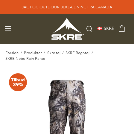
JAGT OG OUTDOOR BEKLÆDNING FRA CANADA
SKRE
Forside
/
Produkter
/
Skre tøj
/
SKRE Regntøj
/
SKRE Nebo Rain Pants
Tilbud
39%