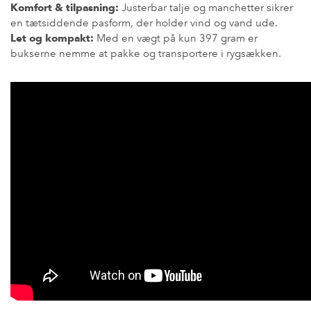
Komfort & tilpasning:
Justerbar talje og manchetter sikrer
en tætsiddende pasform, der holder vind og vand ude.
Let og kompakt:
Med en vægt på kun 397 gram er
bukserne nemme at pakke og transportere i rygsækken.