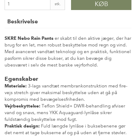
KØB
stk.
Beskrivelse
SKRE Nebo Rain Pants
er skabt til den aktive jæger, der har
brug for en let, men robust beskyttelse mod regn og vind.
Med avanceret vandtæt teknologi og en praktisk, funktionel
pasform sikrer disse bukser, at du kan bevæge dig
ubesværet i selv de mest barske vejrforhold.
Egenskaber
Materiale:
3-lags vandtæt membrankonstruktion med fire-
vejs stretch giver maksimal beskyttelse uden at gå på
kompromis med bevægelsesfriheden.
Vejrbeskyttelse:
Teflon Shield+ DWR-behandling afviser
vand og snavs, mens YKK Aquaguard-lynlåse sikrer
fuldstændig beskyttelse mod fugt.
Praktisk design:
Fuld længde lynlåse i buksebenene gør
det nemt at tage bukserne af og på uden at fjerne støvler.