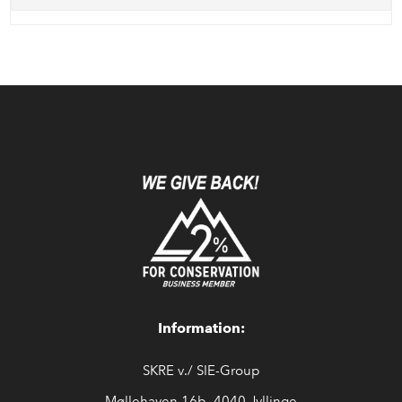
Information:
SKRE v./ SIE-Group
Møllehaven 16b, 4040 Jyllinge