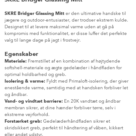
SKRE Bridger Glassing Mitt
er den ultimative handske til
jægere og outdoor-entusiaster, der trodser ekstrem kulde.
Designet til at levere maksimal varme uden at gå på
kompromis med funktionalitet, er disse luffer det perfekte
valg til lange dage på jagt i frostvejr.
Egenskaber
Materiale:
Fremstillet af en kombination af højtydende
softshell-materiale og ægte gedelæder i håndfladen for
optimal holdbarhed og greb.
Isolering & varme:
Fyldt med Primaloft-isolering, der giver
enestående varme, samtidig med at handsken forbliver let
og åndbar.
Vand- og vindtæt barriere:
En 20K vandtæt og åndbar
membran sikrer, at dine hænder forbliver tørre, selv i
ekstreme vejrforhold.
Forstærket greb:
Gedelæderhåndfladen sikrer et
skridsikkert greb, perfekt til håndtering af våben, kikkert
eller andet udstyr.