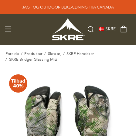
JAGT OG OUTDOOR BEKLÆDNING FRA CANADA
SKRE
Forside
/
Produkter
/
Skre tøj
/
SKRE Handsker
/
SKRE Bridger Glassing Mitt
Tilbud
40%