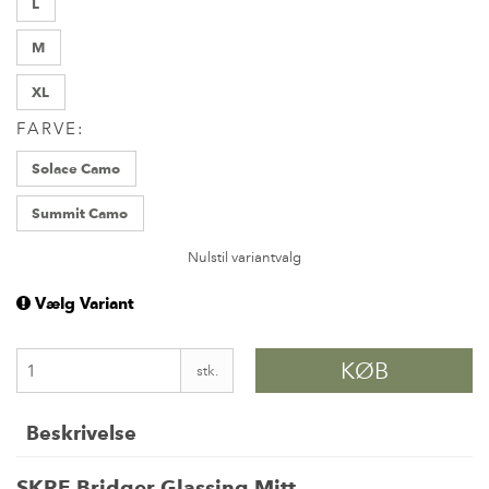
L
M
XL
FARVE:
Solace Camo
Summit Camo
Nulstil variantvalg
Vælg Variant
KØB
stk.
Beskrivelse
SKRE Bridger Glassing Mitt